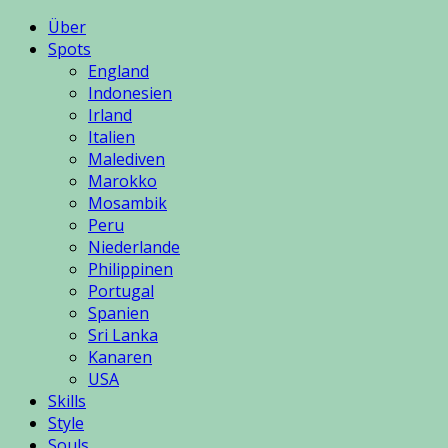
Über
Spots
England
Indonesien
Irland
Italien
Malediven
Marokko
Mosambik
Peru
Niederlande
Philippinen
Portugal
Spanien
Sri Lanka
Kanaren
USA
Skills
Style
Souls