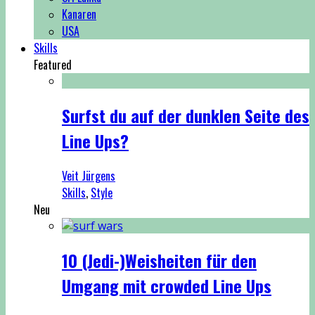
Kanaren
USA
Skills
Featured
Surfst du auf der dunklen Seite des
Line Ups?
Veit Jürgens
Skills
,
Style
Neu
10 (Jedi-)Weisheiten für den
Umgang mit crowded Line Ups