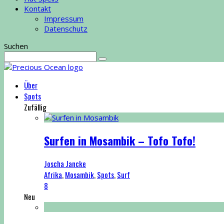
Kontakt
Impressum
Datenschutz
Suchen
Über
Spots
Zufällig
Surfen in Mosambik – Tofo Tofo!
Joscha Jancke
Afrika
,
Mosambik
,
Spots
,
Surf
8
Neu