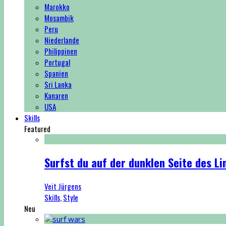
Marokko
Mosambik
Peru
Niederlande
Philippinen
Portugal
Spanien
Sri Lanka
Kanaren
USA
Skills
Featured
Surfst du auf der dunklen Seite des Li
Veit Jürgens
Skills
,
Style
Neu