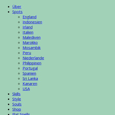
Über
Spots
England
Indonesien
Irland
Italien
Malediven
Marokko
Mosambik
Peru
Niederlande
Philippinen
Portugal
Spanien
Sri Lanka
Kanaren
USA
Skills
Style
Souls
Shop
Flat Spells