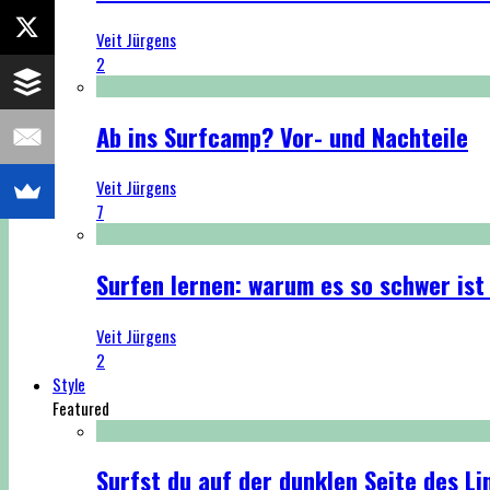
Veit Jürgens
2
Ab ins Surfcamp? Vor- und Nachteile
Veit Jürgens
7
Surfen lernen: warum es so schwer ist
Veit Jürgens
2
Style
Featured
Surfst du auf der dunklen Seite des Li