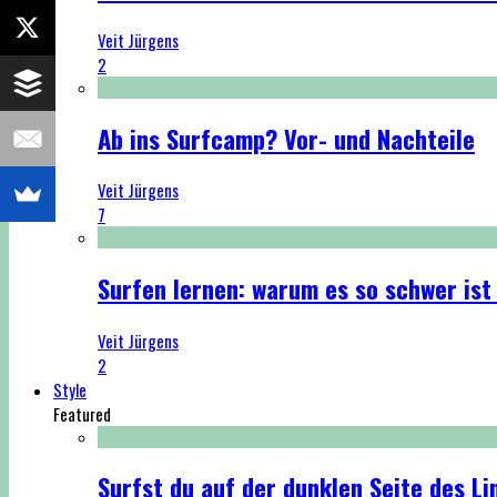
Veit Jürgens
2
Ab ins Surfcamp? Vor- und Nachteile
Veit Jürgens
7
Surfen lernen: warum es so schwer ist
Veit Jürgens
2
Style
Featured
Surfst du auf der dunklen Seite des Li