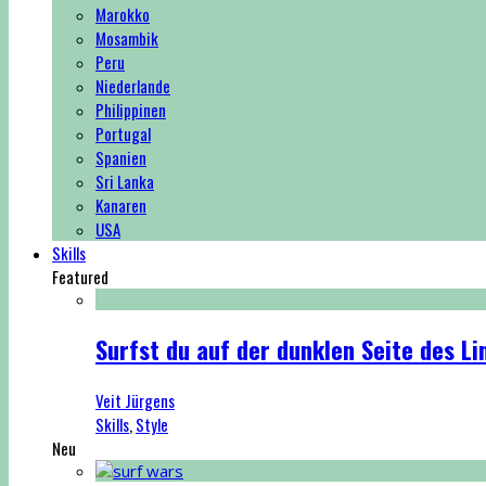
Marokko
Mosambik
Peru
Niederlande
Philippinen
Portugal
Spanien
Sri Lanka
Kanaren
USA
Skills
Featured
Surfst du auf der dunklen Seite des Li
Veit Jürgens
Skills
,
Style
Neu