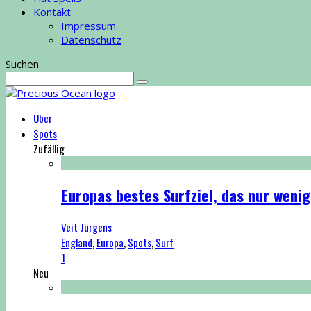
Kontakt
Impressum
Datenschutz
Suchen
Über
Spots
Zufällig
Europas bestes Surfziel, das nur weni
Veit Jürgens
England
,
Europa
,
Spots
,
Surf
1
Neu