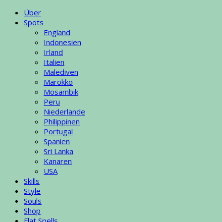
Über
Spots
England
Indonesien
Irland
Italien
Malediven
Marokko
Mosambik
Peru
Niederlande
Philippinen
Portugal
Spanien
Sri Lanka
Kanaren
USA
Skills
Style
Souls
Shop
Flat Spells