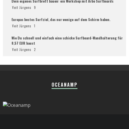
Dein eigenes Surfbrett bauen: ein Workshop mit Arbo Surfboards
Veit Jürgens
9
Europas bestes Surfziel, das nur wenige auf dem Schirm haben.
Veit Jürgens
1
Wie Du schnell und einfach eine schicke Surfboard-Wandhalterung für
8,57 EUR baust
Veit Jürgens
2
OCEANAMP