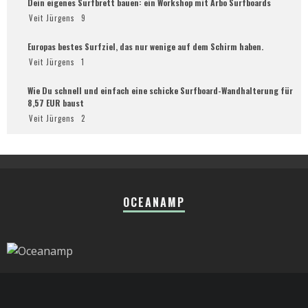
Dein eigenes Surfbrett bauen: ein Workshop mit Arbo Surfboards
Veit Jürgens
9
Europas bestes Surfziel, das nur wenige auf dem Schirm haben.
Veit Jürgens
1
Wie Du schnell und einfach eine schicke Surfboard-Wandhalterung für
8,57 EUR baust
Veit Jürgens
2
OCEANAMP