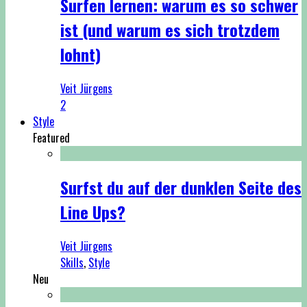
Surfen lernen: warum es so schwer
ist (und warum es sich trotzdem
lohnt)
Veit Jürgens
2
Style
Featured
Surfst du auf der dunklen Seite des
Line Ups?
Veit Jürgens
Skills
,
Style
Neu