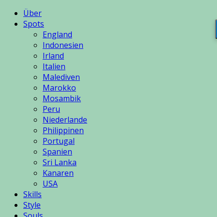
Über
Spots
England
Indonesien
Irland
Italien
Malediven
Marokko
Mosambik
Peru
Niederlande
Philippinen
Portugal
Spanien
Sri Lanka
Kanaren
USA
Skills
Style
Souls