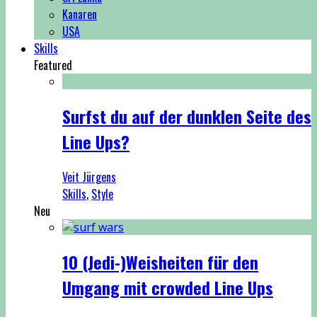
Kanaren
USA
Skills
Featured
Surfst du auf der dunklen Seite des
Line Ups?
Veit Jürgens
Skills
,
Style
Neu
10 (Jedi-)Weisheiten für den
Umgang mit crowded Line Ups