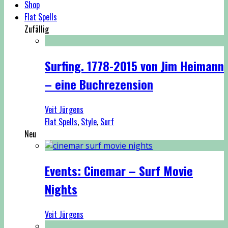
Shop
Flat Spells
Zufällig
Surfing. 1778-2015 von Jim Heimann
– eine Buchrezension
Veit Jürgens
Flat Spells
,
Style
,
Surf
Neu
Events: Cinemar – Surf Movie
Nights
Veit Jürgens