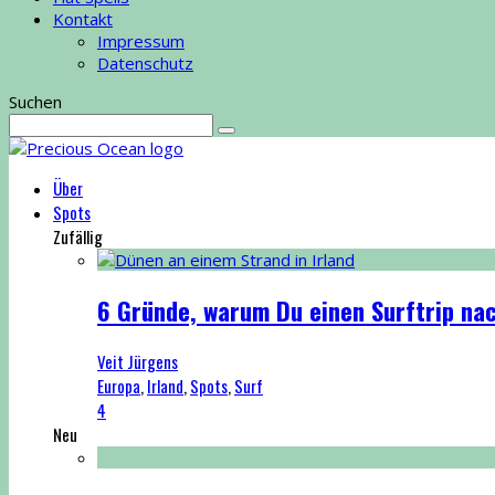
Kontakt
Impressum
Datenschutz
Suchen
Über
Spots
Zufällig
6 Gründe, warum Du einen Surftrip na
Veit Jürgens
Europa
,
Irland
,
Spots
,
Surf
4
Neu