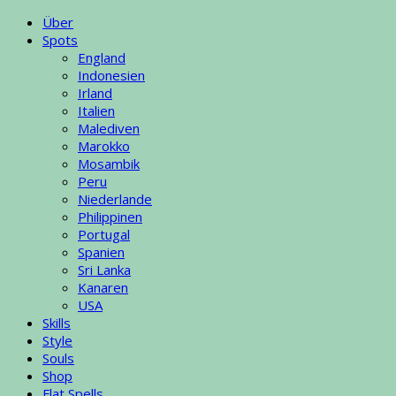
Über
Spots
England
Indonesien
Irland
Italien
Malediven
Marokko
Mosambik
Peru
Niederlande
Philippinen
Portugal
Spanien
Sri Lanka
Kanaren
USA
Skills
Style
Souls
Shop
Flat Spells