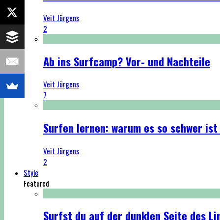
Veit Jürgens
2
Ab ins Surfcamp? Vor- und Nachteile
Veit Jürgens
7
Surfen lernen: warum es so schwer ist
Veit Jürgens
2
Style
Featured
Surfst du auf der dunklen Seite des Li