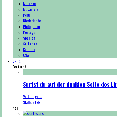
Marokko
Mosambik
Peru
Niederlande
Philippinen
Portugal
Spanien
Sri Lanka
Kanaren
USA
Skills
Featured
Surfst du auf der dunklen Seite des Li
Veit Jürgens
Skills
,
Style
Neu